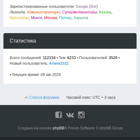
Зарегистрированные пользователи:
Google [Bot]
Легенда:
Администраторы
,
Супермодераторы
,
Казань
,
Краснодар
,
Минск
,
Москва
,
Питер
,
Харьков
Статистика
Всего сообщений:
112334
• Тем:
6233
• Пользователей:
3520
•
Новый пользователь:
Artem2311
• Текущее время: 08 авг 2026
Список форумов
Часовой пояс: UTC + 3 часа
Создано на основе
phpBB
® Forum Software © phpBB Group