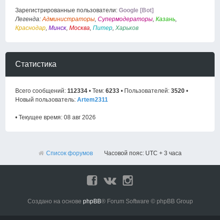
Зарегистрированные пользователи:
Google [Bot]
Легенда:
Администраторы
,
Супермодераторы
,
Казань
,
Краснодар
,
Минск
,
Москва
,
Питер
,
Харьков
Статистика
Всего сообщений:
112334
• Тем:
6233
• Пользователей:
3520
•
Новый пользователь:
Artem2311
• Текущее время: 08 авг 2026
Список форумов
Часовой пояс: UTC + 3 часа
Создано на основе
phpBB
® Forum Software © phpBB Group