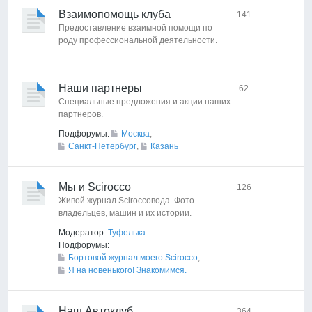
Взаимопомощь клуба
141
Предоставление взаимной помощи по
роду профессиональной деятельности.
Наши партнеры
62
Специальные предложения и акции наших
партнеров.
Подфорумы:
Москва
,
Санкт-Петербург
,
Казань
Мы и Scirocco
126
Живой журнал Sciroccoвода. Фото
владельцев, машин и их истории.
Модератор:
Туфелька
Подфорумы:
Бортовой журнал моего Scirocco
,
Я на новенького! Знакомимся.
Наш Автоклуб
364