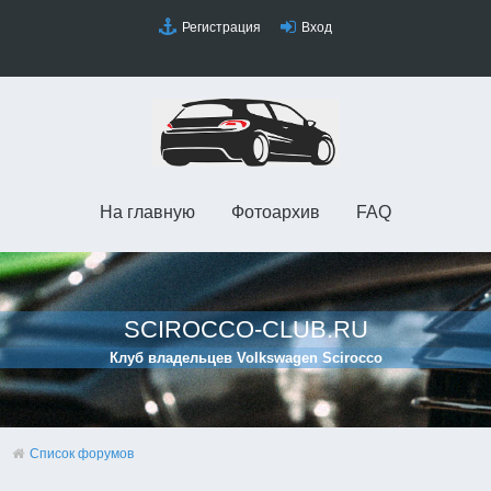
Регистрация
Вход
На главную
Фотоархив
FAQ
SCIROCCO-CLUB.RU
Клуб владельцев Volkswagen Scirocco
Список форумов