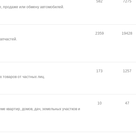
582
7275
е, продаже или обмену автомобилей.
2359
19428
апчастей.
173
1257
 товаров от частных лиц.
10
47
ме квартир, домов, дач, земельных участков и