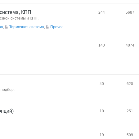
 система, КПП
244
5687
озной системы и КПП.
ка
,
Тормозная система
,
Прочее
140
4074
40
620
 подбор.
опций)
10
251
19
509