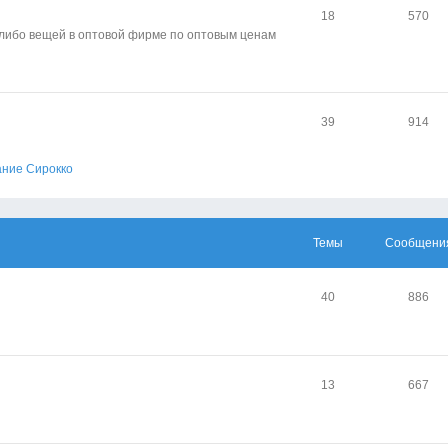
18
570
-либо вещей в оптовой фирме по оптовым ценам
39
914
ание Сирокко
Темы
Сообщени
40
886
13
667