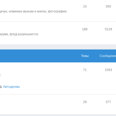
15
350
чах, новинках музыки и книгах, фотографии.
188
5129
орума, флуд разрешается.
Темы
Сообщени
71
1563
.
Автодромы
28
377