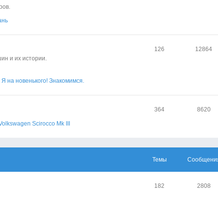
ров.
ань
126
12864
ин и их истории.
Я на новенького! Знакомимся.
364
8620
Volkswagen Scirocco Mk III
Темы
Сообщени
182
2808