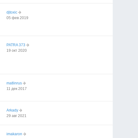
djtoxic
05 фев 2019
PATRA 373
19 окт 2020
matlinrus
11 дек 2017
Arkady
29 авг 2021
imakaron