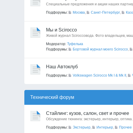
Специальные предложения и акции наших партне
Подфорумы:
Москва
,
Санкт-Петербург
,
Каз
Мы и Scirocco
Живой журнал Sciroccoвода. Фото владельцев, маш
Модератор:
Туфелька
Подфорумы:
Бортовой журнал моего Scirocco
,
Наш Автоклуб
Подфорумы:
Volkswagen Scirocco Mk I & Mk II
,
Технический форyм
Стайлинг: кузов, салон, свет и прочее
Обсуждение тюнинга: экстерьер, интерьер, оптика.
Подфорумы:
Экстерьер
,
Интерьер
,
Прочее