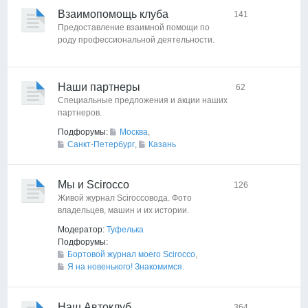
Взаимопомощь клуба
141
Предоставление взаимной помощи по
роду профессиональной деятельности.
Наши партнеры
62
Специальные предложения и акции наших
партнеров.
Подфорумы:
Москва
,
Санкт-Петербург
,
Казань
Мы и Scirocco
126
Живой журнал Sciroccoвода. Фото
владельцев, машин и их истории.
Модератор:
Туфелька
Подфорумы:
Бортовой журнал моего Scirocco
,
Я на новенького! Знакомимся.
Наш Автоклуб
364