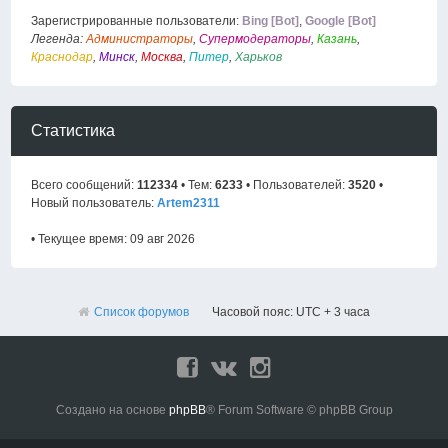
Зарегистрированные пользователи:
Bing [Bot]
,
Google [Bot]
Легенда:
Администраторы
,
Супермодераторы
,
Казань
,
Краснодар
,
Минск
,
Москва
,
Питер
,
Харьков
Статистика
Всего сообщений:
112334
• Тем:
6233
• Пользователей:
3520
•
Новый пользователь:
Artem2311
• Текущее время: 09 авг 2026
Список форумов
Часовой пояс: UTC + 3 часа
Создано на основе
phpBB
® Forum Software © phpBB Group