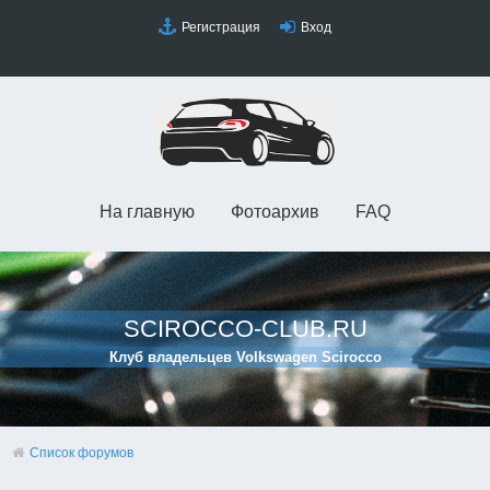
Регистрация
Вход
На главную
Фотоархив
FAQ
SCIROCCO-CLUB.RU
Клуб владельцев Volkswagen Scirocco
Список форумов