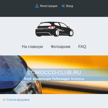
Регистрация
Вход
На главную
Фотоархив
FAQ
SCIROCCO-CLUB.RU
Клуб владельцев Volkswagen Scirocco
Список форумов