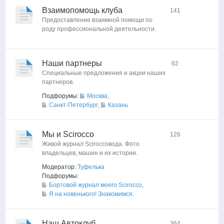
Взаимопомощь клуба
141
Предоставление взаимной помощи по
роду профессиональной деятельности.
Наши партнеры
62
Специальные предложения и акции наших
партнеров.
Подфорумы:
Москва
,
Санкт-Петербург
,
Казань
Мы и Scirocco
126
Живой журнал Sciroccoвода. Фото
владельцев, машин и их истории.
Модератор:
Туфелька
Подфорумы:
Бортовой журнал моего Scirocco
,
Я на новенького! Знакомимся.
Наш Автоклуб
364