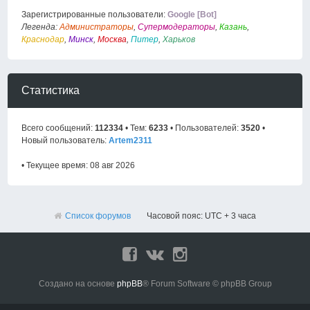
Зарегистрированные пользователи:
Google [Bot]
Легенда:
Администраторы
,
Супермодераторы
,
Казань
,
Краснодар
,
Минск
,
Москва
,
Питер
,
Харьков
Статистика
Всего сообщений:
112334
• Тем:
6233
• Пользователей:
3520
•
Новый пользователь:
Artem2311
• Текущее время: 08 авг 2026
Список форумов
Часовой пояс: UTC + 3 часа
Создано на основе
phpBB
® Forum Software © phpBB Group