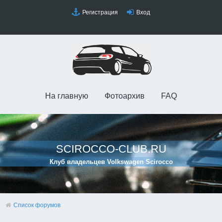
Регистрация
Вход
На главную
Фотоархив
FAQ
SCIROCCO-CLUB.RU
Клуб владельцев Volkswagen Scirocco
Список форумов