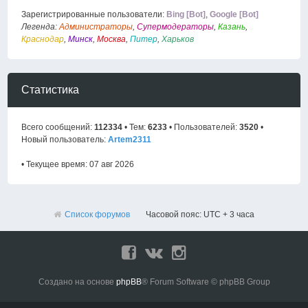
Зарегистрированные пользователи:
Bing [Bot]
,
Google [Bot]
Легенда:
Администраторы
,
Супермодераторы
,
Казань
,
Краснодар
,
Минск
,
Москва
,
Питер
,
Харьков
Статистика
Всего сообщений:
112334
• Тем:
6233
• Пользователей:
3520
•
Новый пользователь:
Artem2311
• Текущее время: 07 авг 2026
Список форумов
Часовой пояс: UTC + 3 часа
Создано на основе
phpBB
® Forum Software © phpBB Group