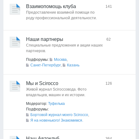
Взаимопомощь клуба
141
Предоставление взаимной помощи по
роду профессиональной деятельности.
Наши партнеры
62
Специальные предложения и акции наших
партнеров.
Подфорумы:
Москва
,
Санкт-Петербург
,
Казань
Мы и Scirocco
126
Живой журнал Sciroccoвода. Фото
владельцев, машин и их истории.
Модератор:
Туфелька
Подфорумы:
Бортовой журнал моего Scirocco
,
Я на новенького! Знакомимся.
Наш Автоклуб
364