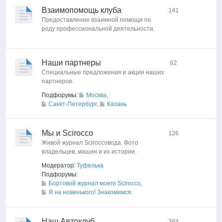
Взаимопомощь клуба
141
Предоставление взаимной помощи по
роду профессиональной деятельности.
Наши партнеры
62
Специальные предложения и акции наших
партнеров.
Подфорумы:
Москва
,
Санкт-Петербург
,
Казань
Мы и Scirocco
126
Живой журнал Sciroccoвода. Фото
владельцев, машин и их истории.
Модератор:
Туфелька
Подфорумы:
Бортовой журнал моего Scirocco
,
Я на новенького! Знакомимся.
Наш Автоклуб
364