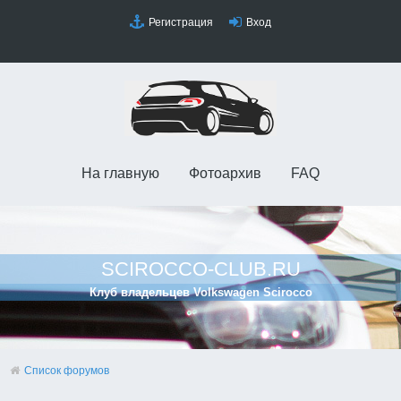
Регистрация
Вход
На главную
Фотоархив
FAQ
SCIROCCO-CLUB.RU
Клуб владельцев Volkswagen Scirocco
Список форумов