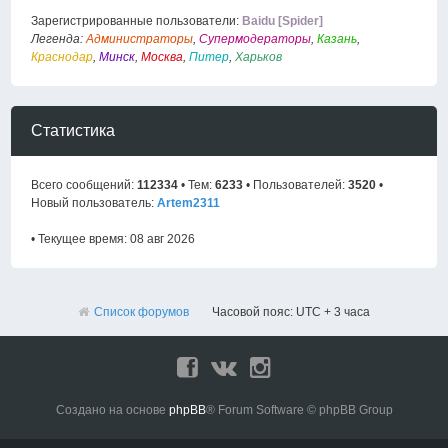
Зарегистрированные пользователи:
Baidu [Spider]
Легенда:
Администраторы
,
Супермодераторы
,
Казань
,
Краснодар
,
Минск
,
Москва
,
Питер
,
Харьков
Статистика
Всего сообщений:
112334
• Тем:
6233
• Пользователей:
3520
•
Новый пользователь:
Artem2311
• Текущее время: 08 авг 2026
Список форумов
Часовой пояс: UTC + 3 часа
Создано на основе
phpBB
® Forum Software © phpBB Group