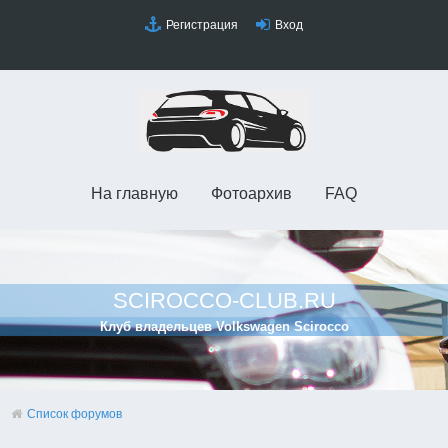
Регистрация
Вход
На главную
Фотоархив
FAQ
SCIROCCO-CLUB.RU
Клуб владельцев Volkswagen Scirocco
Список форумов