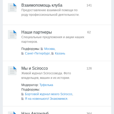
Взаимопомощь клуба
141
Предоставление взаимной помощи по
роду профессиональной деятельности.
Наши партнеры
62
Специальные предложения и акции наших
партнеров.
Подфорумы:
Москва
,
Санкт-Петербург
,
Казань
Мы и Scirocco
126
Живой журнал Sciroccoвода. Фото
владельцев, машин и их истории.
Модератор:
Туфелька
Подфорумы:
Бортовой журнал моего Scirocco
,
Я на новенького! Знакомимся.
Наш Автоклуб
364