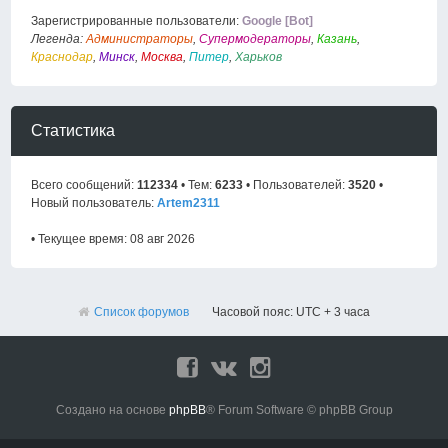
Зарегистрированные пользователи:
Google [Bot]
Легенда:
Администраторы
,
Супермодераторы
,
Казань
,
Краснодар
,
Минск
,
Москва
,
Питер
,
Харьков
Статистика
Всего сообщений:
112334
• Тем:
6233
• Пользователей:
3520
•
Новый пользователь:
Artem2311
• Текущее время: 08 авг 2026
Список форумов
Часовой пояс: UTC + 3 часа
Создано на основе
phpBB
® Forum Software © phpBB Group