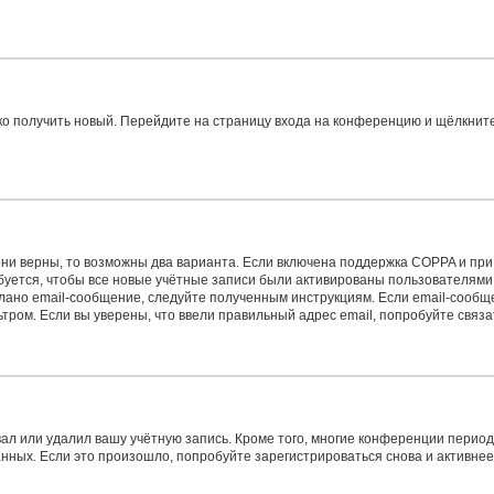
гко получить новый. Перейдите на страницу входа на конференцию и щёлкнит
ни верны, то возможны два варианта. Если включена поддержка COPPA и при р
уется, чтобы все новые учётные записи были активированы пользователями
лано email-сообщение, следуйте полученным инструкциям. Если email-сообще
тром. Если вы уверены, что ввели правильный адрес email, попробуйте связ
ал или удалил вашу учётную запись. Кроме того, многие конференции перио
ых. Если это произошло, попробуйте зарегистрироваться снова и активнее у