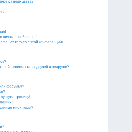
меют разные цвета?
а»?
ния!
е личные сообщения!
email от кого-то с этой конференции!
гов?
телей в списках моих друзей и недругов?
 или форумам?
ов?
 пустую страницу!
ренции?
зданные мной темы?
ки?