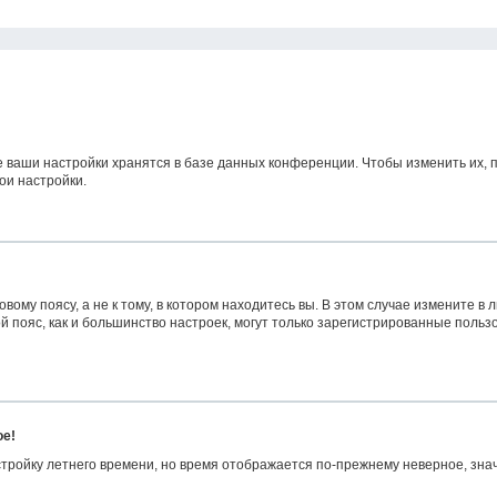
е ваши настройки хранятся в базе данных конференции. Чтобы изменить их, 
ои настройки.
ому поясу, а не к тому, в котором находитесь вы. В этом случае измените в л
овой пояс, как и большинство настроек, могут только зарегистрированные поль
ое!
астройку летнего времени, но время отображается по-прежнему неверное, зна