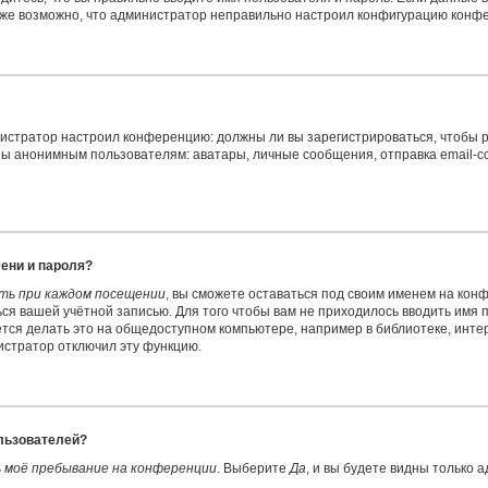
акже возможно, что администратор неправильно настроил конфигурацию конфе
министратор настроил конференцию: должны ли вы зарегистрироваться, чтобы
 анонимным пользователям: аватары, личные сообщения, отправка email-сообщ
ени и пароля?
ть при каждом посещении
, вы сможете оставаться под своим именем на кон
ться вашей учётной записью. Для того чтобы вам не приходилось вводить имя
ся делать это на общедоступном компьютере, например в библиотеке, интерн
нистратор отключил эту функцию.
ользователей?
 моё пребывание на конференции
. Выберите
Да
, и вы будете видны только 