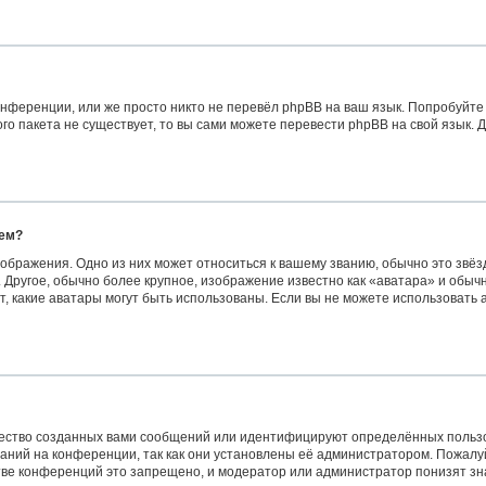
нференции, или же просто никто не перевёл phpBB на ваш язык. Попробуйте
вого пакета не существует, то вы сами можете перевести phpBB на свой язык
нем?
ображения. Одно из них может относиться к вашему званию, обычно это звёзд
 Другое, обычно более крупное, изображение известно как «аватара» и обыч
сит, какие аватары могут быть использованы. Если вы не можете использоват
ество созданных вами сообщений или идентифицируют определённых пользо
аний на конференции, так как они установлены её администратором. Пожал
стве конференций это запрещено, и модератор или администратор понизят з