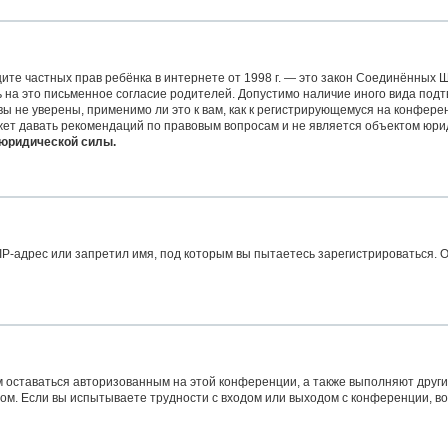
 защите частных прав ребёнка в интернете от 1998 г. — это закон Соединённых
на это письменное согласие родителей. Допустимо наличие иного вида подт
 не уверены, применимо ли это к вам, как к регистрирующемуся на конферен
жет давать рекомендаций по правовым вопросам и не является объектом юри
 юридической силы.
-адрес или запретил имя, под которым вы пытаетесь зарегистрироваться. О
м оставаться авторизованным на этой конференции, а также выполняют други
м. Если вы испытываете трудности с входом или выходом с конференции, во