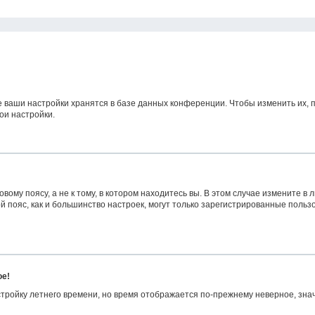
е ваши настройки хранятся в базе данных конференции. Чтобы изменить их, 
ои настройки.
ому поясу, а не к тому, в котором находитесь вы. В этом случае измените в л
овой пояс, как и большинство настроек, могут только зарегистрированные поль
ое!
астройку летнего времени, но время отображается по-прежнему неверное, зна