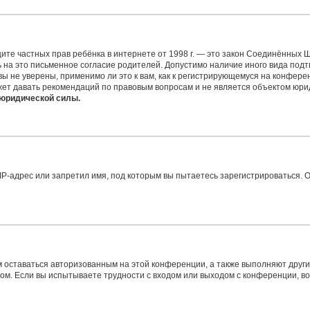
 защите частных прав ребёнка в интернете от 1998 г. — это закон Соединённых
на это письменное согласие родителей. Допустимо наличие иного вида подт
 не уверены, применимо ли это к вам, как к регистрирующемуся на конферен
жет давать рекомендаций по правовым вопросам и не является объектом юри
 юридической силы.
-адрес или запретил имя, под которым вы пытаетесь зарегистрироваться. О
м оставаться авторизованным на этой конференции, а также выполняют други
м. Если вы испытываете трудности с входом или выходом с конференции, во