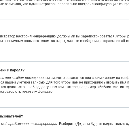
акже возможно, что администратор неправильно настроил конфигурацию конфе
министратор настроил конференцию: должны ли вы зарегистрироваться, чтобы
 анонимным пользователям: аватары, личные сообщения, отправка email-сообщ
ени и пароля?
ть при каждом посещении
, вы сможете оставаться под своим именем на кон
ться вашей учётной записью. Для того чтобы вам не приходилось вводить имя
ся делать это на общедоступном компьютере, например в библиотеке, интерн
нистратор отключил эту функцию.
ользователей?
 моё пребывание на конференции
. Выберите
Да
, и вы будете видны только 