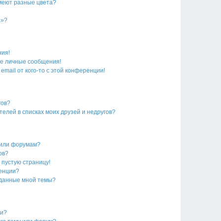
меют разные цвета?
а»?
ния!
е личные сообщения!
email от кого-то с этой конференции!
гов?
телей в списках моих друзей и недругов?
 или форумам?
ов?
 пустую страницу!
ренции?
зданные мной темы?
ки?