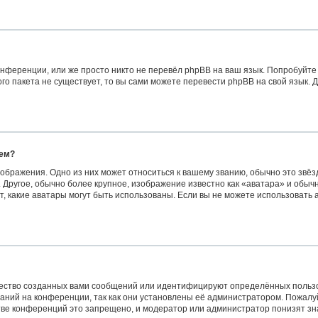
нференции, или же просто никто не перевёл phpBB на ваш язык. Попробуйте
вого пакета не существует, то вы сами можете перевести phpBB на свой язык
нем?
ображения. Одно из них может относиться к вашему званию, обычно это звёзд
 Другое, обычно более крупное, изображение известно как «аватара» и обыч
сит, какие аватары могут быть использованы. Если вы не можете использоват
ество созданных вами сообщений или идентифицируют определённых пользо
аний на конференции, так как они установлены её администратором. Пожал
стве конференций это запрещено, и модератор или администратор понизят з