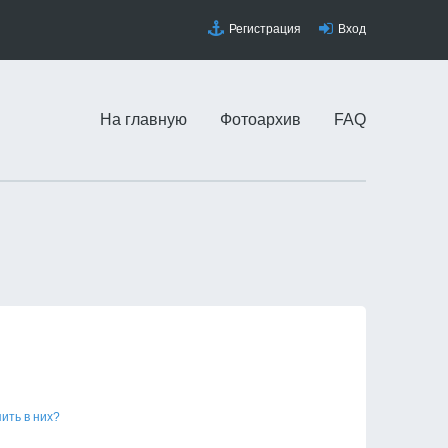
Регистрация
Вход
На главную
Фотоархив
FAQ
пить в них?