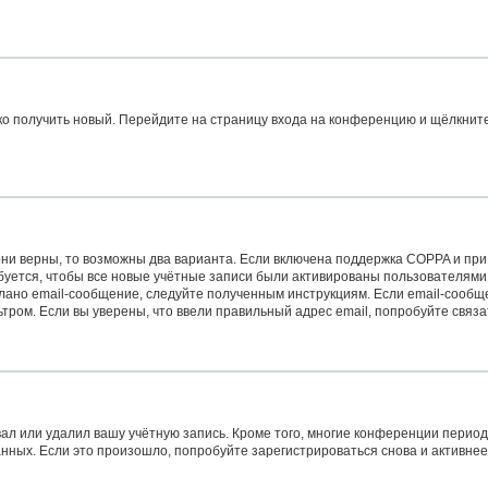
гко получить новый. Перейдите на страницу входа на конференцию и щёлкнит
ни верны, то возможны два варианта. Если включена поддержка COPPA и при р
уется, чтобы все новые учётные записи были активированы пользователями
лано email-сообщение, следуйте полученным инструкциям. Если email-сообще
тром. Если вы уверены, что ввели правильный адрес email, попробуйте связ
ал или удалил вашу учётную запись. Кроме того, многие конференции перио
ых. Если это произошло, попробуйте зарегистрироваться снова и активнее у