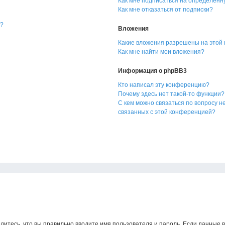
Как мне подписаться на определённ
Как мне отказаться от подписки?
я?
Вложения
Какие вложения разрешены на этой
Как мне найти мои вложения?
Информация о phpBB3
Кто написал эту конференцию?
Почему здесь нет такой-то функции?
С кем можно связаться по вопросу н
связанных с этой конференцией?
дитесь, что вы правильно вводите имя пользователя и пароль. Если данные 