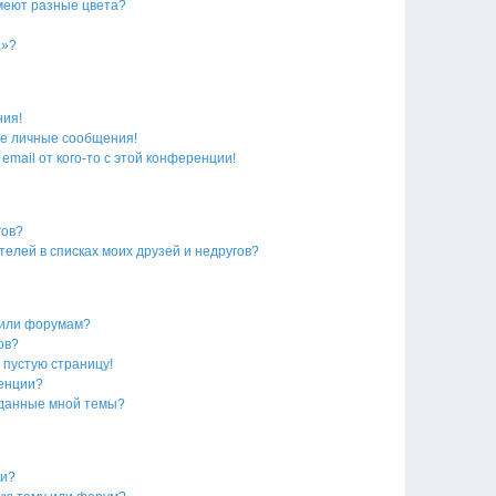
меют разные цвета?
а»?
ния!
е личные сообщения!
email от кого-то с этой конференции!
гов?
телей в списках моих друзей и недругов?
 или форумам?
ов?
 пустую страницу!
ренции?
зданные мной темы?
ки?