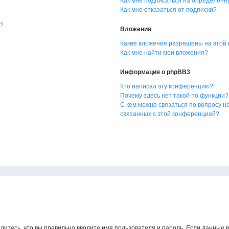
Как мне подписаться на определённ
Как мне отказаться от подписки?
я?
Вложения
Какие вложения разрешены на этой
Как мне найти мои вложения?
Информация о phpBB3
Кто написал эту конференцию?
Почему здесь нет такой-то функции?
С кем можно связаться по вопросу н
связанных с этой конференцией?
дитесь, что вы правильно вводите имя пользователя и пароль. Если данные 