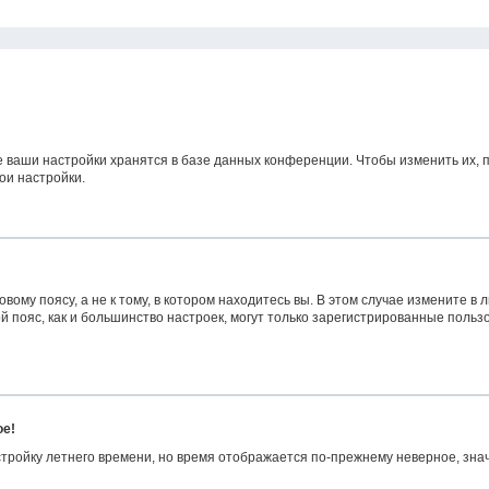
е ваши настройки хранятся в базе данных конференции. Чтобы изменить их, 
ои настройки.
ому поясу, а не к тому, в котором находитесь вы. В этом случае измените в л
овой пояс, как и большинство настроек, могут только зарегистрированные поль
ое!
астройку летнего времени, но время отображается по-прежнему неверное, зна