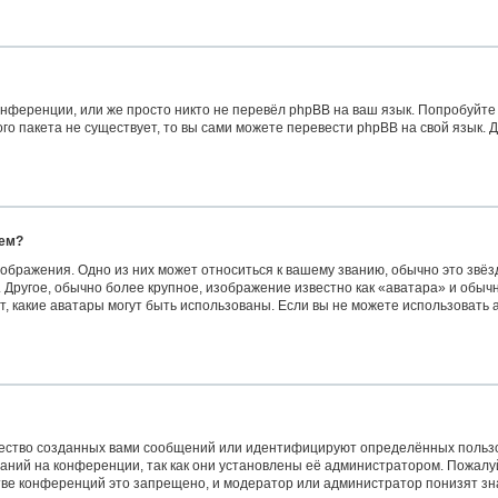
нференции, или же просто никто не перевёл phpBB на ваш язык. Попробуйте
вого пакета не существует, то вы сами можете перевести phpBB на свой язык
нем?
ображения. Одно из них может относиться к вашему званию, обычно это звёзд
 Другое, обычно более крупное, изображение известно как «аватара» и обыч
сит, какие аватары могут быть использованы. Если вы не можете использоват
ество созданных вами сообщений или идентифицируют определённых пользо
аний на конференции, так как они установлены её администратором. Пожал
стве конференций это запрещено, и модератор или администратор понизят з