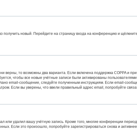
гко получить новый. Перейдите на страницу входа на конференцию и щёлкнит
ни верны, то возможны два варианта. Если включена поддержка COPPA и при р
уется, чтобы все новые учётные записи были активированы пользователями
лано email-сообщение, следуйте полученным инструкциям. Если email-сообще
тром. Если вы уверены, что ввели правильный адрес email, попробуйте связ
ал или удалил вашу учётную запись. Кроме того, многие конференции перио
ых. Если это произошло, попробуйте зарегистрироваться снова и активнее у