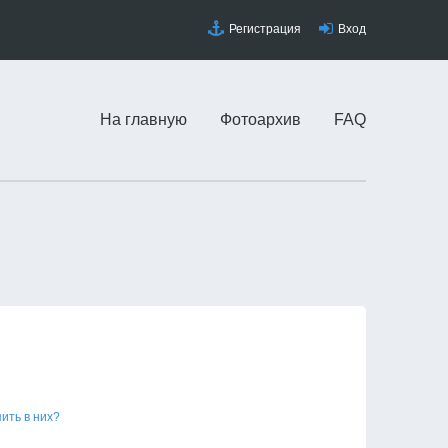
Регистрация
Вход
На главную
Фотоархив
FAQ
пить в них?