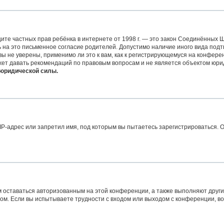
 защите частных прав ребёнка в интернете от 1998 г. — это закон Соединённых
на это письменное согласие родителей. Допустимо наличие иного вида подт
 не уверены, применимо ли это к вам, как к регистрирующемуся на конферен
жет давать рекомендаций по правовым вопросам и не является объектом юри
 юридической силы.
-адрес или запретил имя, под которым вы пытаетесь зарегистрироваться. О
м оставаться авторизованным на этой конференции, а также выполняют други
м. Если вы испытываете трудности с входом или выходом с конференции, во