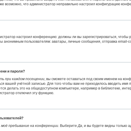
акже возможно, что администратор неправильно настроил конфигурацию конфе
министратор настроил конференцию: должны ли вы зарегистрироваться, чтобы
 анонимным пользователям: аватары, личные сообщения, отправка email-сообщ
ени и пароля?
ть при каждом посещении
, вы сможете оставаться под своим именем на кон
ться вашей учётной записью. Для того чтобы вам не приходилось вводить имя
ся делать это на общедоступном компьютере, например в библиотеке, интерн
нистратор отключил эту функцию.
ользователей?
 моё пребывание на конференции
. Выберите
Да
, и вы будете видны только 