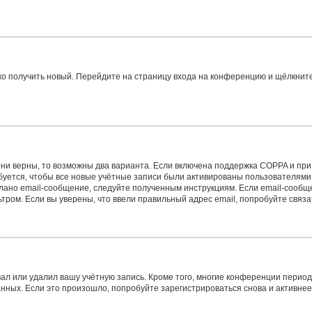
гко получить новый. Перейдите на страницу входа на конференцию и щёлкнит
ни верны, то возможны два варианта. Если включена поддержка COPPA и при р
уется, чтобы все новые учётные записи были активированы пользователями
лано email-сообщение, следуйте полученным инструкциям. Если email-сообще
тром. Если вы уверены, что ввели правильный адрес email, попробуйте связ
ал или удалил вашу учётную запись. Кроме того, многие конференции перио
ых. Если это произошло, попробуйте зарегистрироваться снова и активнее у