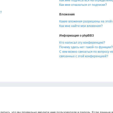
Как мне подписаться на определённ
Как мне отказаться от подписки?
я?
Вложения
Какие вложения разрешены на этой
Как мне найти мои вложения?
Информация о phpBB3
Кто написал эту конференцию?
Почему здесь нет такой-то функции?
С кем можно связаться по вопросу н
связанных с этой конференцией?
дитесь, что вы правильно вводите имя пользователя и пароль. Если данные 