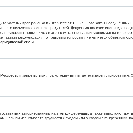
 защите частных прав ребёнка в интернете от 1998 г. — это закон Соединённых
на это письменное согласие родителей. Допустимо наличие иного вида подт
 не уверены, применимо ли это к вам, как к регистрирующемуся на конферен
жет давать рекомендаций по правовым вопросам и не является объектом юри
 юридической силы.
-адрес или запретил имя, под которым вы пытаетесь зарегистрироваться. О
м оставаться авторизованным на этой конференции, а также выполняют други
м. Если вы испытываете трудности с входом или выходом с конференции, во