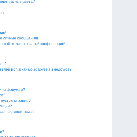
меют разные цвета?
а»?
ния!
е личные сообщения!
email от кого-то с этой конференции!
гов?
телей в списках моих друзей и недругов?
 или форумам?
ов?
 пустую страницу!
ренции?
зданные мной темы?
ки?