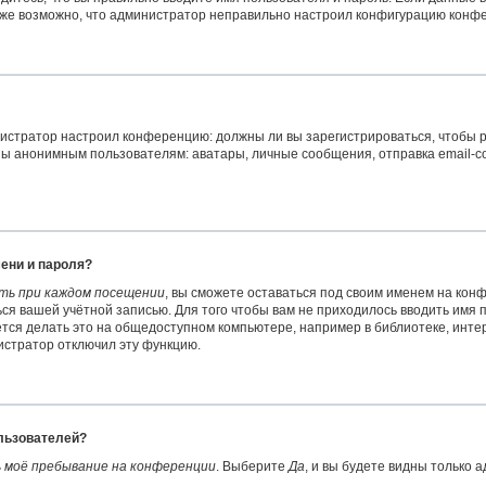
акже возможно, что администратор неправильно настроил конфигурацию конфе
министратор настроил конференцию: должны ли вы зарегистрироваться, чтобы
 анонимным пользователям: аватары, личные сообщения, отправка email-сообщ
ени и пароля?
ть при каждом посещении
, вы сможете оставаться под своим именем на кон
ться вашей учётной записью. Для того чтобы вам не приходилось вводить имя
ся делать это на общедоступном компьютере, например в библиотеке, интерн
нистратор отключил эту функцию.
ользователей?
 моё пребывание на конференции
. Выберите
Да
, и вы будете видны только 