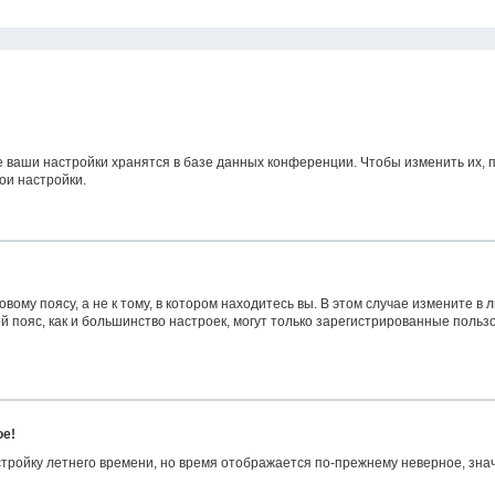
е ваши настройки хранятся в базе данных конференции. Чтобы изменить их, 
ои настройки.
ому поясу, а не к тому, в котором находитесь вы. В этом случае измените в л
овой пояс, как и большинство настроек, могут только зарегистрированные поль
ое!
астройку летнего времени, но время отображается по-прежнему неверное, зна