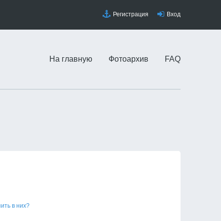
Регистрация
Вход
На главную
Фотоархив
FAQ
пить в них?