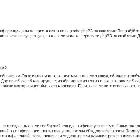
нференции, или же просто никто не перевёл phpBB на ваш язык. Попробуйте
вого пакета не существует, то вы сами можете перевести phpBB на свой язык
нем?
ображения. Одно из них может относиться к вашему званию, обычно это звёзд
 Другое, обычно более крупное, изображение известно как «аватара» и обыч
сит, какие аватары могут быть использованы. Если вы не можете использоват
ество созданных вами сообщений или идентифицируют определённых пользо
аний на конференции, так как они установлены её администратором. Пожал
стве конференций это запрещено, и модератор или администратор понизят з