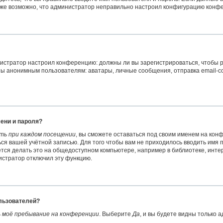
акже возможно, что администратор неправильно настроил конфигурацию конфе
министратор настроил конференцию: должны ли вы зарегистрироваться, чтобы
 анонимным пользователям: аватары, личные сообщения, отправка email-сообщ
ени и пароля?
ть при каждом посещении
, вы сможете оставаться под своим именем на кон
ться вашей учётной записью. Для того чтобы вам не приходилось вводить имя
ся делать это на общедоступном компьютере, например в библиотеке, интерн
нистратор отключил эту функцию.
ользователей?
 моё пребывание на конференции
. Выберите
Да
, и вы будете видны только 