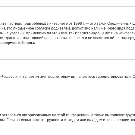
 защите частных прав ребёнка в интернете от 1998 г. — это закон Соединённых
на это письменное согласие родителей. Допустимо наличие иного вида подт
 не уверены, применимо ли это к вам, как к регистрирующемуся на конферен
жет давать рекомендаций по правовым вопросам и не является объектом юри
 юридической силы.
-адрес или запретил имя, под которым вы пытаетесь зарегистрироваться. О
м оставаться авторизованным на этой конференции, а также выполняют други
м. Если вы испытываете трудности с входом или выходом с конференции, во