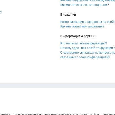
Как мне подписаться на определённ
Как мне отказаться от подписки?
я?
Вложения
Какие вложения разрешены на этой
Как мне найти мои вложения?
Информация о phpBB3
Кто написал эту конференцию?
Почему здесь нет такой-то функции?
С кем можно связаться по вопросу н
связанных с этой конференцией?
дитесь, что вы правильно вводите имя пользователя и пароль. Если данные 