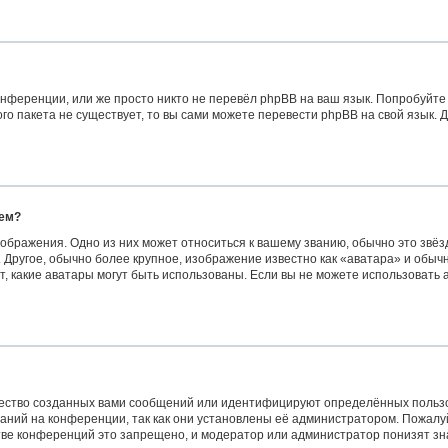
нференции, или же просто никто не перевёл phpBB на ваш язык. Попробуйте
вого пакета не существует, то вы сами можете перевести phpBB на свой язык
нем?
ображения. Одно из них может относиться к вашему званию, обычно это звёзд
 Другое, обычно более крупное, изображение известно как «аватара» и обыч
сит, какие аватары могут быть использованы. Если вы не можете использоват
ество созданных вами сообщений или идентифицируют определённых пользо
аний на конференции, так как они установлены её администратором. Пожал
стве конференций это запрещено, и модератор или администратор понизят з