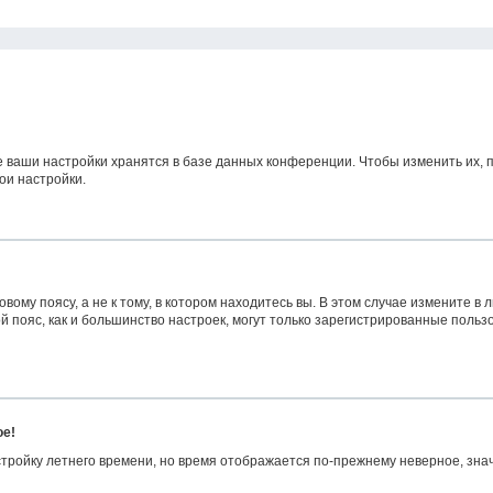
е ваши настройки хранятся в базе данных конференции. Чтобы изменить их, 
ои настройки.
ому поясу, а не к тому, в котором находитесь вы. В этом случае измените в л
овой пояс, как и большинство настроек, могут только зарегистрированные поль
ое!
астройку летнего времени, но время отображается по-прежнему неверное, зна