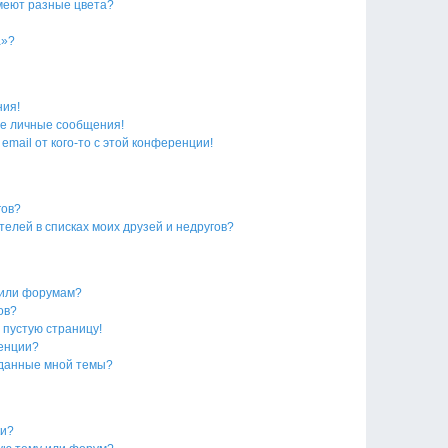
меют разные цвета?
а»?
ния!
е личные сообщения!
email от кого-то с этой конференции!
гов?
телей в списках моих друзей и недругов?
 или форумам?
ов?
 пустую страницу!
ренции?
зданные мной темы?
ки?